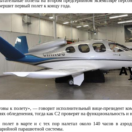
спытательные полеты на втором предсерийном экземпляре персон
ершит первый полет к концу года.
товы к полету», — говорит исполнительный вице-президент ком
иях обледенения, тогда как C2 проверят на функциональность и 
олет в марте и с тех пор налетал около 140 часов в аэрод
аварийной парашютной системы.