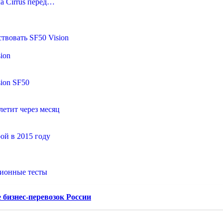
а Cirrus перед…
ствовать SF50 Vision
sion
sion SF50
летит через месяц
рой в 2015 году
ционные тесты
бизнес-перевозок России