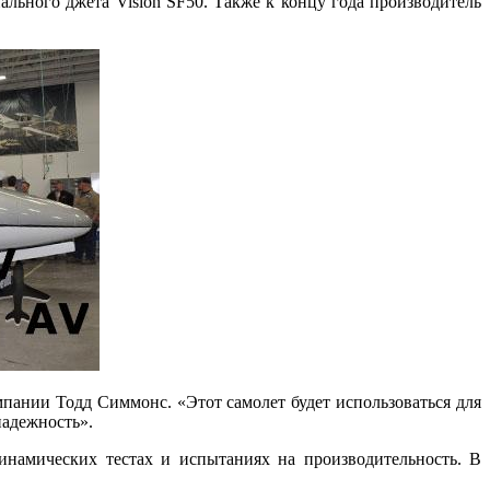
ального джета Vision SF50. Также к концу года производитель
пании Тодд Симмонс. «Этот самолет будет использоваться для
надежность».
инамических тестах и испытаниях на производительность. В