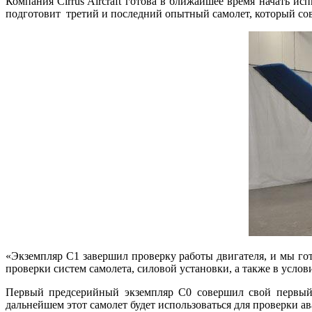
Компания Cirrus Aircraft готова в ближайшее время начать и
подготовит третий и последний опытный самолет, который сов
«Экземпляр C1 завершил проверку работы двигателя, и мы го
проверки систем самолета, силовой установки, а также в услов
Первый предсерийный экземпляр C0 совершил свой первый п
дальнейшем этот самолет будет использоваться для проверки 