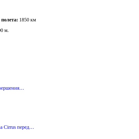
 полета:
1850 км
0 м.
завершения…
а Cirrus перед…