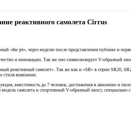
ание реактивного самолета Cirrus
ный «the jet», через неделю после представления публике и пер
рчество и инновации. Так же оно символизирует V-образный хвос
ный реактивный самолет». Так же как и «SR» в серии SR20, SR2
о стиля компании.
кция, вместимость до 7 человек, достижения в авионике и пило
я модель самолета и спортивный V-образный хвост, специально с