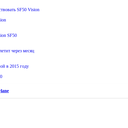
ствовать SF50 Vision
sion
sion SF50
летит через месяц
рой в 2015 году
50
ylane