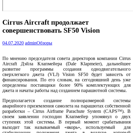
Cirrus Aircraft продолжает
совершенствовать SF50 Vision
04.07.2020
admin
Обзоры
По мнению председателя совета директоров компании Cirrus
Aircraft Дэйла Клапмейера (Dale Klapmeier), дальнейшее
развитие программы создания однодвигательного
сверхлегкого джета (VLJ) Vision SF50 будет зависеть от
финансирования. По его словам, на сегодняшний день уже
определены поставщики более 90% комплектующих для
джета и начаты работы над созданием парашютной системы.
Предполагается создание полноразмерной системы
аварийного приземления самолета на парашютах собственной
разработки – Cirrus Airframe Parachute System (CAPS™). В
своем заявлении господин Клапмейер упомянул о двух
ступенях этой системы. В первый момент срабатывания
выходит так называемый «якорь», используемый для
стабилизации положения джета в воздухе, который