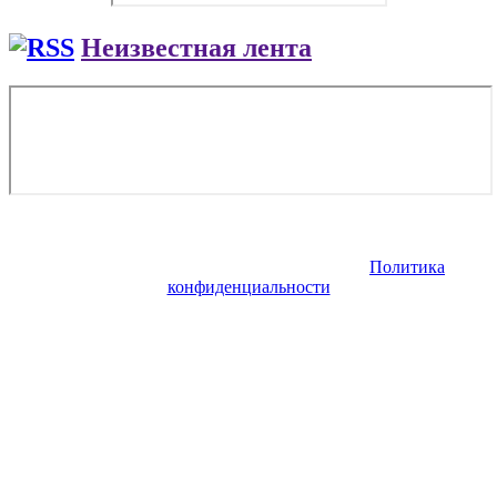
Неизвестная лента
Copyright © 2026. Cirrus Aircraft в России. Все права
защищены. Запрещено использование материалов сайта без
согласия его авторов и обратной ссылки.
Политика
конфиденциальности