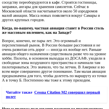
соседству переоборудуются в кафе. Строятся гостиницы,
заправки, ангары для хранения самолетов. Сейчас в
Московской области насчитывается около 50 аэродромов
малой авиации. Масса новых появляется вокруг Самары и
других крупных городов.
Когда, по-вашему, частная авиация станет в России столь
же массовым явлением, как на Западе?
Вопрос, конечно, не пары лет. Это огромный и
перспективный рынок. В России большие расстояния и не
очень развитая сеть дорог — иногда их вообще нет. Раньше
авиация общего назначения существовала разве что на уровне
хобби. Пилоты, в основном выходцы из ДОСААФ, уходили в
свободные зоны воздушного пространства и начинали там
пилотироваться. Это значило, что ты летчик. В Америке и во
всем мире совершенно другое понимание. Там малая авиация
предназначена для того, чтобы долететь по маршруту из точки
А в точку Б. Постепенно мы тоже к этому приходим.
Читайте также
Cessna Citation M2 совершил первый
полет
Новые правила пользования воздушным пространством,