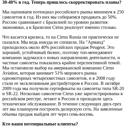
30-40% в год. Теперь пришлось скорректировать планы?
Мы оцениваем потенциал российского рынка минимум в 250
самолетов в год. Из них мы собираемся продавать до 50%.
Россию сравнивают с Бразилией по уровню развития
экономики, а в Бразилии Cirrus реализует именно столько.
Что касается кризиса, то на Cirrus Russia он практически не
сказался. Мы ведь никуда не спешили. На "Арманд"
приходилось около 40% российских продаж Peugeot. Это
хороший, устойчивый бизнес, поэтому топ-менеджмент
компании задумался о новых направлениях деятельности, и
частные самолеты показались крайне перспективной темой.
Мы остановили выбор на американской компании Cirrus
Aviation, которая занимает 51% мирового рынка
одномоторных четырехместных самолетов, и в 2008 году
стали ее эксклюзивным дистрибутором в России. В октябре
2009 года мы получили сертификаты на самолеты типа SR-20
и SR-22. Несколько самолетов Cirrus уже зарегистрированы в
российском реестре, летают в России и проходили здесь
техническое обслуживание. В течение следующих двух-трех
лет мы планируем построить дилерскую сеть. На заявленные
объемы продаж выйдем лет через семь-восемь.
Кто ваши потенциальные клиенты?