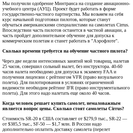
Мы получили одобрение Минтранса на создание авиационно-
учебного центра (АУЦ). Проект будет работать в форме
государственно-частного партнерства. Мы возьмем на себя
курс начальной подготовки пилотов, которые станут
обучаться американскими специалистами на самолетах Cirrus.
Впоследствии часть пилотов останется в частной авиации, а
часть пройдет дополнительное обучение для допуска к
коммерческим полетам и станет работать в "Аэрофлоте".
Сколько времени требуется на обучение частного пилота?
Через две недели интенсивных занятий мой товарищ, налетав
25 часов, совершил сольный вылет, без инструктора. 40-60
часов налета необходимо для допуска к экзамену FAA и
получения лицензии с рейтингом VFR (право визуального
полета). Для пилотирования в условиях ограниченной
видимости необходим рейтинг IFR (право инструментального
полета). Для этого надо налетать еще около 40 часов.
Когда человек решает купить самолет, немаловажным
является вопрос цены. Сколько стоят самолеты Cirrus?
Стоимость SR-20 в США составляет от $279,9 тыс., SR-22 —
от $385,5 тыс., SF-50 — $1,7 млн. В России надо
дополнительно оплатить доставку самолета (перелет