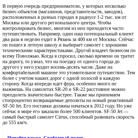
В первую очередь предприниматели, у которых несколько
бизнес-объектов (магазинов, представительств, заводов),
расположенных в разных городах в радиусе 1-2 тыс. км от
Москвы или другого регионального центра. Чтобы
контролировать бизнес, многим из них приходится часто
путешествовать. Например, один наш потенциальный клиент
два раза в неделю ездит в Рязань за 400 км от Москвы. Сейчас
он пошел в летную школу и выбирает самолет с хорошими
техническими характеристиками. Другой владеет бизнесом по
всему Поволжью. Когда я спросил, сколько времени он тратит
на дорогу, то узнал, что на поездку от одного города до
другого у него уходит восемь-десять часов. Даже на
комфортабельной машине это утомительное путешествие. Тем
более с учетом наших дорог с одной полосой в каждую
сторону. Когда впереди идет фура, особенно много не
выжмешь. На самолетах SR-20 и SR-22 расстояние можно
преодолеть значительно быстрее. Также мы принимаем
стопроцентно возвращаемые депозиты на новый реактивный
SF-50 Jet. Его поставки должны начаться в 2012 году. Но уже
сейчас в мире его заказали более 500 клиентов. SF-50 Jet —
самый быстрый самолет Cirrus, способный развивать скорость
до 555 км/ч.
Читайте также
Свободный полет