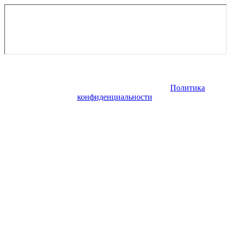
Copyright © 2026. Cirrus Aircraft в России. Все права
защищены. Запрещено использование материалов сайта без
согласия его авторов и обратной ссылки.
Политика
конфиденциальности