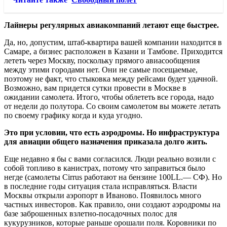
Лайнеры регулярных авиакомпаний летают еще быстрее.
Да, но, допустим, штаб-квартира вашей компании находится в
Самаре, а бизнес расположен в Казани и Тамбове. Приходится
лететь через Москву, поскольку прямого авиасообщения
между этими городами нет. Они не самые посещаемые,
поэтому не факт, что стыковка между рейсами будет удачной.
Возможно, вам придется сутки провести в Москве в
ожидании самолета. Итого, чтобы облететь все города, надо
от недели до полутора. Со своим самолетом вы можете летать
по своему графику когда и куда угодно.
Это при условии, что есть аэродромы. Но инфраструктура
для авиации общего назначения приказала долго жить.
Еще недавно я бы с вами согласился. Люди реально возили с
собой топливо в канистрах, потому что заправиться было
негде (самолеты Cirrus работают на бензине 100LL.— СФ). Но
в последние годы ситуация стала исправляться. Власти
Москвы открыли аэропорт в Иваново. Появилось много
частных инвесторов. Как правило, они создают аэродромы на
базе заброшенных взлетно-посадочных полос для
кукурузников, которые раньше орошали поля. Коровники по