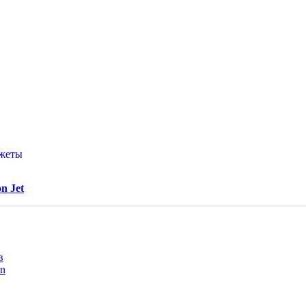
джеты
n Jet
в
on