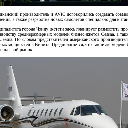
риканский производитель и AVIC договорились создавать совме
ения, а также разработка новых самолетов специально для кита
ципалитета города Чэнду (кстати здесь планирует разместить пр
водству среднеразмерных моделей бизнес-джетов Cessna, а такж
ssna. По словам представителей американского производителя, 
ных мощностей в Вичита. Предполагается, что такие же модели 
о на свой рынок.