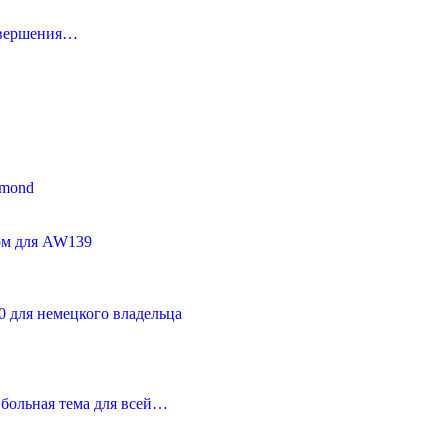
завершения…
amond
ом для AW139
0 для немецкого владельца
больная тема для всей…