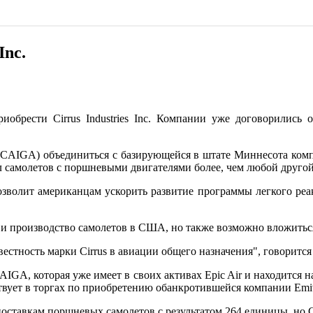
Inc.
 приобрести Cirrus Industries Inc. Компании уже договорилис
 Co (CAIGA) объединиться с базирующейся в штате Миннесота ком
самолетов с поршневыми двигателями более, чем любой другой
зволит американцам ускорить развитие программы легкого реак
s и производство самолетов в США, но также возможно вложить
вестность марки Cirrus в авиации общего назначения", говоритс
GA, которая уже имеет в своих активах Epic Air и находится н
вует в торгах по приобретению обанкротившейся компании Emives
оставкам поршневых самолетов с результатом 264 единицы, но 