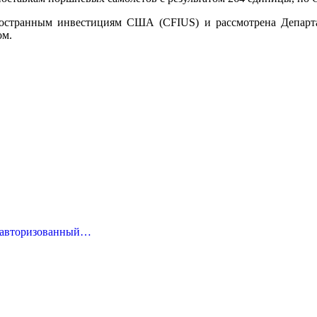
ностранным инвестициям США (CFIUS) и рассмотрена Депар
ом.
пе авторизованный…