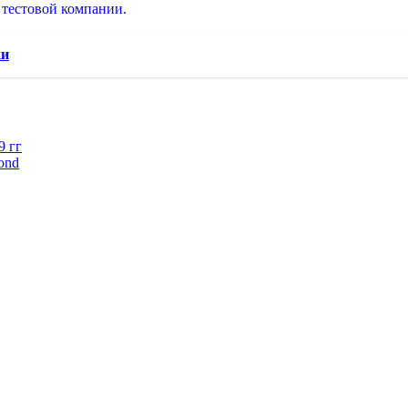
к тестовой компании.
ки
9 гг
ond