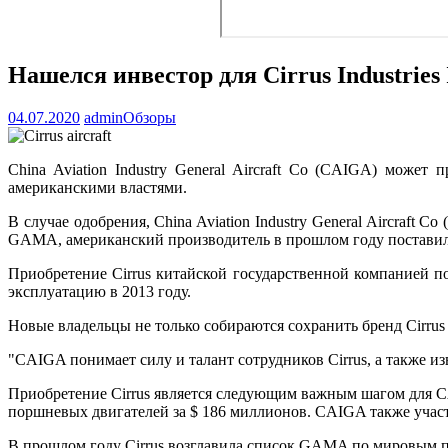
Нашелся инвестор для Cirrus Industries 
04.07.2020
admin
Обзоры
China Aviation Industry General Aircraft Co (CAIGA) может
американскими властями.
В случае одобрения, China Aviation Industry General Aircraft
GAMA, американский производитель в прошлом году поставил 
Приобретение Cirrus китайской государственной компанией по
эксплуатацию в 2013 году.
Новые владельцы не только собираются сохранить бренд Cirru
"CAIGA понимает силу и талант сотрудников Cirrus, а также из
Приобретение Cirrus является следующим важным шагом для CAI
поршневых двигателей за $ 186 миллионов. CAIGA также участ
В прошлом году Cirrus возглавила список GAMA по мировым п