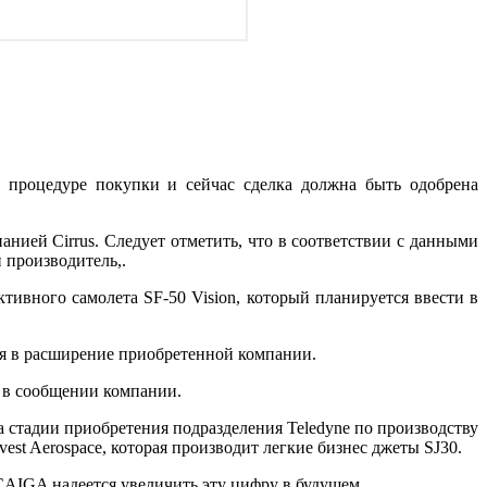
ь о процедуре покупки и сейчас сделка должна быть одобрена
панией Cirrus. Следует отметить, что в соответствии с данными
 производитель,.
тивного самолета SF-50 Vision, который планируется ввести в
ся в расширение приобретенной компании.
я в сообщении компании.
а стадии приобретения подразделения Teledyne по производству
t Aerospace, которая производит легкие бизнес джеты SJ30.
CAIGA надеется увеличить эту цифру в будущем.